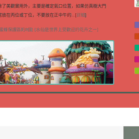
除了美觀實用外，主要是確定氣口位置，如果仿真樹大門
放在丙位或丁位，不要放在正中午的...[
詳細
]
蜜蜂保護區的8個]
[水仙是世界上受歡迎的花卉之一]