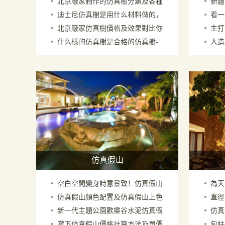
北京廠家制作的仿真樹分類及各種
新疆
供您參考先到先得
忌你
迪士尼仿真樹是用什么材料做的，
看一
仿真樹的特點
筆，
北京廠家仿真樹價格及效果對比你
主打
哪里廠家能制做
原則
什么樣的仿真樹是合格的仿真樹-
人造
確定不看一下
界的
北京仿真樹制作廠家
場景
仿真假山
空白空間變身詩意景致！仿真假山
為天
仿真假山顏色配置及仿真假山上色
直徑
石的造景蛻變過程
北京
新一代主題公園歡樂谷水泥仿真假
仿真
方法－北京廠家
京廠
當下仿真假山價格計算方法及單價
包柱