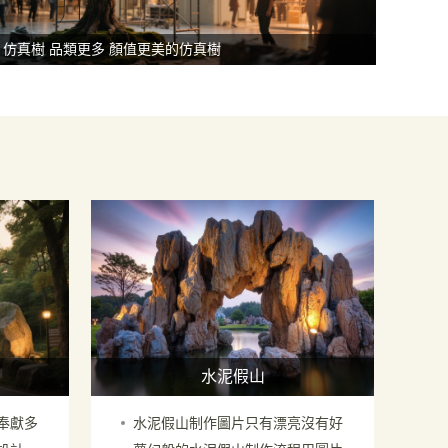
仿真樹 品類更多 顏值更美的仿真樹
水泥假山
情奉獻多
水泥假山制作圖片只有漂亮沒有好