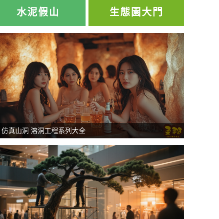
水泥假山
生態園大門
仿真山洞 溶洞工程系列大全