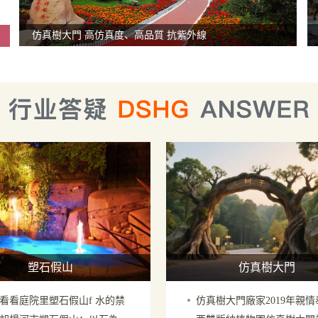
仿真樹大門 高仿真度、高品質 抗紫外線
塑石假山
仿真樹大門
看看庭院里塑石假山f 水的禁
仿真樹大門廠家2019年親