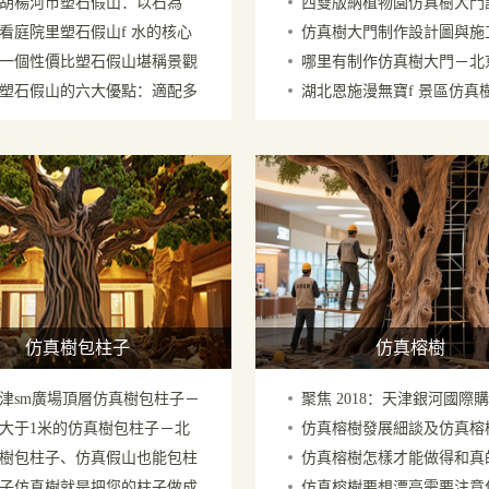
胡楊河市塑石假山：以石為
西雙版納植物園仿真樹大門
了解多少呢
的案例照片
看庭院里塑石假山f 水的核心
仿真樹大門制作設計圖與施
繪就詩與遠方之境
北京制作廠家
一個性價比塑石假山堪稱景觀
哪里有制作仿真樹大門－北
你知道多少
后的效果對比
塑石假山的六大優點：適配多
湖北恩施漫無寶f 景區仿真
省錢王者
各種仿真樹大門
，性價比出眾
施工制作過程記錄
仿真樹包柱子
仿真榕樹
津sm廣場頂層仿真樹包柱子－
聚焦 2018：天津銀河國際
大于1米的仿真樹包柱子－北
仿真榕樹發展細談及仿真榕
廠家
心的仿真樹f貌
樹包柱子、仿真假山也能包柱
仿真榕樹怎樣才能做得和真
家在廣州
起到藏feng聚氣作用
子仿真樹就是把您的柱子做成
仿真榕樹要想漂亮需要注意