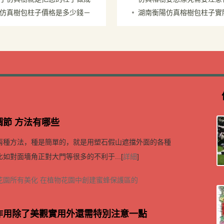
制作于上海外灘
一樣－仿真榕樹制作方法
仿真樹包柱子價格是多少錢－
湖南衡陽仿真榕樹包柱子實
藝術品
節－廠家經驗談
廠家
－北京專業廠家
節 方法有哪些
兩種方法，種是簡單的，就是用塑石假山遮擋外面的各種
如對面墻角正對大門等很多的不利于...[
詳細
]
花園所有美化
在植物花園中創建蜜蜂保護區的
作用除了美觀實用外還需特別注意一點