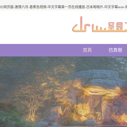
91网页版-激情六月-香蕉色视频-中文字幕第一页在线播放-日本啪啪片-中文字幕avav
首頁
仿真樹