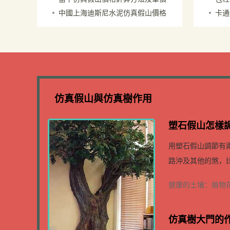
山價格多少錢一平米
子－
中國上海迪斯尼水泥仿真假山價格
卡通
多少錢一平米
仿真
為什么那么高
北京
仿真假山與仿真樹作用
塑石假山怎樣調
用塑石假山調節有
路沖及其他的煞，比
健康的土壤：植物
仿真樹大門的