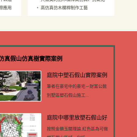
顏色劃分
際應用
高仿真仿木欄桿制作工藝
仿真假山仿真樹實際案例
庭院中塑石假山實際案例
筆者在豪宅中的豪宅－財富公館
別墅區塑石假山施工...
庭院中哪里放塑石假山好
按照金鎖玉關理論,紅色區為可做