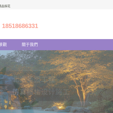
精品探花
18518686331
景觀
關于我們