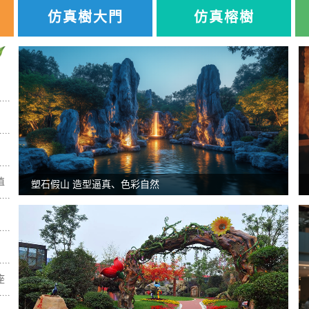
仿真樹大門
仿真榕樹
值
塑石假山 造型逼真、色彩自然
座