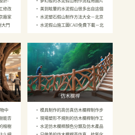
設計-
夢幻般的水泥假山制作流程用圖片
看快來嘍兩眼
工修改
美到眩暈的水泥假山很多出自這個
顯示是這樣的繁瑣復雜
京廠家
水泥塑石假山制作方法大全－北京
廠家圖片太好看了
樹大門
水泥假山施工圖CAD免費下載－北
廠家經驗共享
京廠家專業制作
仿木欄桿
購物中
模具制作的高仿真仿木欄桿制作步
樹能否
現場塑形不規則的仿木欄桿制作工
驟
的榕樹
水泥仿木欄桿顏色分類及仿木產品
藝，效果逼真
什么細
只做美的仿木欄桿高仿真、抗氧化