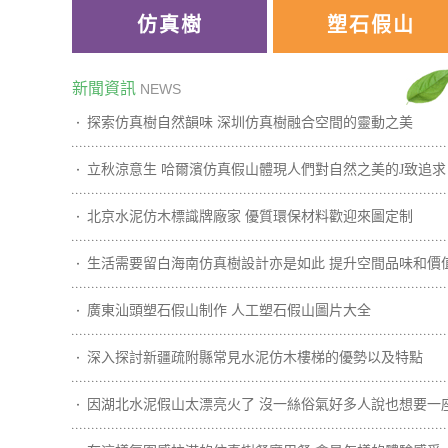
仿真樹
塑石假山
新聞資訊
NEWS
探索仿真樹自然韻味 深圳仿真樹融合空間的靈動之美
立秋涼意生 哈爾濱仿真假山體現人們對自然之美的J致追求
北京水泥仿木標識牌廠家 優質環保材料歡迎來圖定制
生活需要留白海南仿真樹設計亦是如此 提升空間品味和價
廣東汕頭塑石假山制作 人工塑石假山圖片大全
深入探討新疆疏附縣常見水泥仿木樓梯的優勢以及特點
因湖北水泥假山太漂亮火了 沒一絲俗氣好多人說也想要一